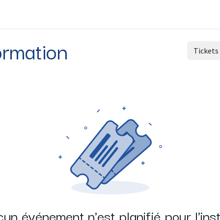
Financements publics : les clés !
Nos formations
Actualit
ormation
Ticket
un événement n'est planifié pour l'ins