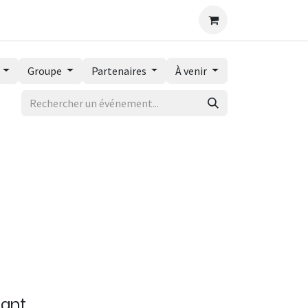
és
Contactez-nous
s
Groupe
Partenaires
À venir
tant