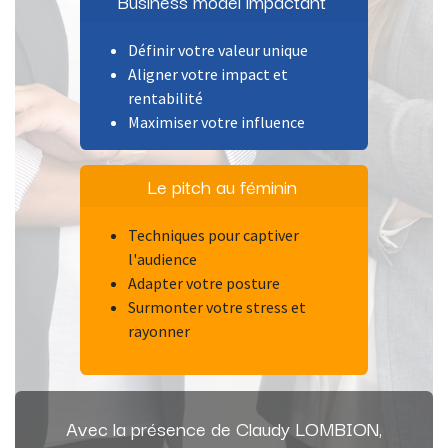
Business model impactant
Définir votre valeur unique
Aligner votre impact et
rentabilité
Maximiser votre influence
Le pitch au féminin
Techniques pour captiver
l'audience
Adapter votre posture
Surmonter votre stress et
rayonner
Avec la présence de Claudy LOMBION,