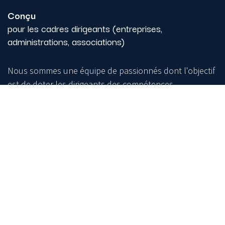
Conçu
pour les cadres dirigeants (entreprises,
administrations, associations)
Nous sommes une équipe de passionnés dont l'objectif
est de doter les dirigeants des compétences
nécessaires pour optimiser leur modèle économique,
maximiser l'accès aux financements et renforcer leur
performance sur leur marché.
Inscrivez-vous à notre Newsletter pour ne rien manquer
!
Subscribe
Page d'accueil
Contactez-nous