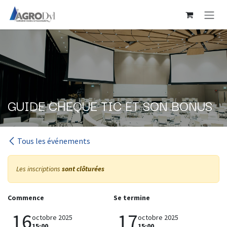
Se rendre au contenu
GUIDE CHEQUE TIC ET SON BONUS
Tous les événements
Les inscriptions
sont clôturées
Commence
Se termine
16
17
octobre 2025
octobre 2025
15:00
15:00